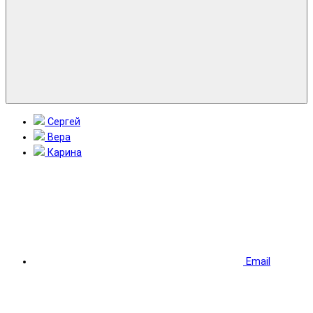
Сергей
Вера
Карина
Email