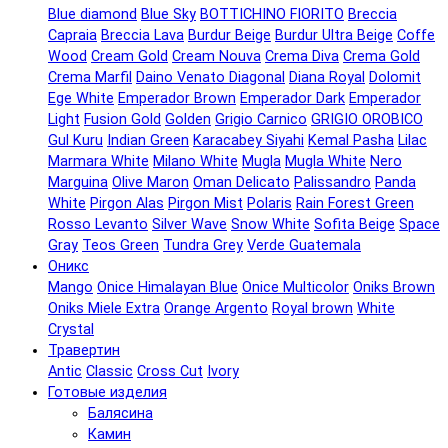
Blue diamond
Blue Sky
BOTTICHINO FIORITO
Breccia
Capraia
Breccia Lava
Burdur Beige
Burdur Ultra Beige
Coffe
Wood
Cream Gold
Cream Nouva
Crema Diva
Crema Gold
Crema Marfil
Daino Venato Diagonal
Diana Royal
Dolomit
Ege White
Emperador Brown
Emperador Dark
Emperador
Light
Fusion Gold
Golden
Grigio Carnico
GRIGIO OROBICO
Gul Kuru
Indian Green
Karacabey Siyahi
Kemal Pasha
Lilac
Marmara White
Milano White
Mugla
Mugla White
Nero
Marguina
Olive Maron
Oman Delicato
Palissandro
Panda
White
Pirgon Alas
Pirgon Mist
Polaris
Rain Forest Green
Rosso Levanto
Silver Wave
Snow White
Sofita Beige
Space
Gray
Teos Green
Tundra Grey
Verde Guatemala
Оникс
Mangо
Onice Himalayan Blue
Onice Multicolor
Oniks Brown
Oniks Miele Extra
Orange Argento
Royal brown
White
Crystal
Травертин
Antic
Classic
Cross Cut
Ivory
Готовые изделия
Балясина
Камин