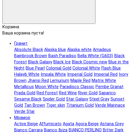
Корзина
Ваша корзина пуста!
Гранит
Absolute Black
Alaska blue
Alaska white
Amadeus
Bainbrook Brown
Bash Paradiso
Bella White (G603)
Black
Forest
Black Galaxy
Black Ice
Black Сosmic new
Blue in the
Night
Blue Pearl
Colonial Gold
Colonial White
Flash Blue
Halayb White
Impala White
Imperial Gold
Imperial Red
Ivory
Brown
Jhansi Red
Lemurium
Maple Red
Matrix White
Metallicus
Moon White
Paradisco Classic
Pembe Granat
Prada Gold
Red Forest
Red Wine
River Gold
Saparico
Sesame Black
Spider Gold
Star Galaxy
Steel Gray
Sunset
Gold
Tan Brown
Tiger skin
Titanium Gold
Verde Marinace
Verde Star
Мрамор
Active Beige
Affumicato
Agata
Agora Beige
Astana Grey
Bianco Carrara
Bianco Ibiza
BIANCO PERLINO
Bitter Dark