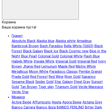
Корзина
Ваша корзина пуста!
Гранит
Absolute Black
Alaska blue
Alaska white
Amadeus
Bainbrook Brown
Bash Paradiso
Bella White (G603)
Black
Forest
Black Galaxy
Black Ice
Black Сosmic new
Blue in the
Night
Blue Pearl
Colonial Gold
Colonial White
Flash Blue
Halayb White
Impala White
Imperial Gold
Imperial Red
Ivory
Brown
Jhansi Red
Lemurium
Maple Red
Matrix White
Metallicus
Moon White
Paradisco Classic
Pembe Granat
Prada Gold
Red Forest
Red Wine
River Gold
Saparico
Sesame Black
Spider Gold
Star Galaxy
Steel Gray
Sunset
Gold
Tan Brown
Tiger skin
Titanium Gold
Verde Marinace
Verde Star
Мрамор
Active Beige
Affumicato
Agata
Agora Beige
Astana Grey
Bianco Carrara
Bianco Ibiza
BIANCO PERLINO
Bitter Dark