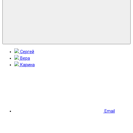
Сергей
Вера
Карина
Email