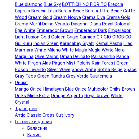
Blue diamond
Blue Sky
BOTTICHINO FIORITO
Breccia
Capraia
Breccia Lava
Burdur Beige
Burdur Ultra Beige
Coffe
Wood
Cream Gold
Cream Nouva
Crema Diva
Crema Gold
Crema Marfil
Daino Venato Diagonal
Diana Royal
Dolomit
Ege White
Emperador Brown
Emperador Dark
Emperador
Light
Fusion Gold
Golden
Grigio Carnico
GRIGIO OROBICO
Gul Kuru
Indian Green
Karacabey Siyahi
Kemal Pasha
Lilac
Marmara White
Milano White
Mugla
Mugla White
Nero
Marguina
Olive Maron
Oman Delicato
Palissandro
Panda
White
Pirgon Alas
Pirgon Mist
Polaris
Rain Forest Green
Rosso Levanto
Silver Wave
Snow White
Sofita Beige
Space
Gray
Teos Green
Tundra Grey
Verde Guatemala
Оникс
Mangо
Onice Himalayan Blue
Onice Multicolor
Oniks Brown
Oniks Miele Extra
Orange Argento
Royal brown
White
Crystal
Травертин
Antic
Classic
Cross Cut
Ivory
Готовые изделия
Балясина
Камин